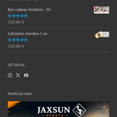
Bon cadeau Initiation - 3H
250.00
€
Note
5.00
sur 5
Cotisation membre 1 an
150.00
€
Note
5.00
sur 5
GET SOCIAL
PHOTO DU MOIS