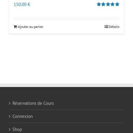
150.00
€
Note
5.00
sur 5
Ajouter au panier
Détails
Réservations de Cours
Connexion
Shop