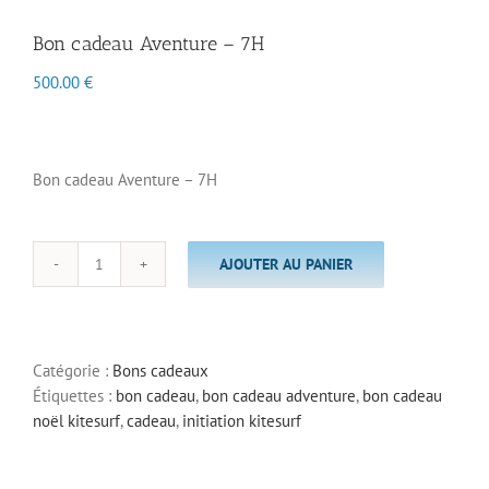
Bon cadeau Aventure – 7H
500.00
€
Bon cadeau Aventure – 7H
AJOUTER AU PANIER
quantité
de
Bon
cadeau
Catégorie :
Bons cadeaux
Aventure
Étiquettes :
bon cadeau
,
bon cadeau adventure
,
bon cadeau
-
noël kitesurf
,
cadeau
,
initiation kitesurf
7H