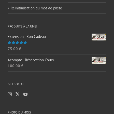
Réinitialisation du mot de passe
PRODUITS À LA UNE!
Extension - Bon Cadeau
75.00
€
Note
5.00
sur 5
Acompte - Réservation Cours
100.00
€
GET SOCIAL
PHOTO DU MOIS