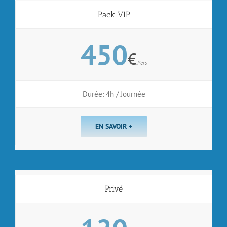
Pack VIP
450
€
.Pers
Durée: 4h / Journée
EN SAVOIR +
Privé