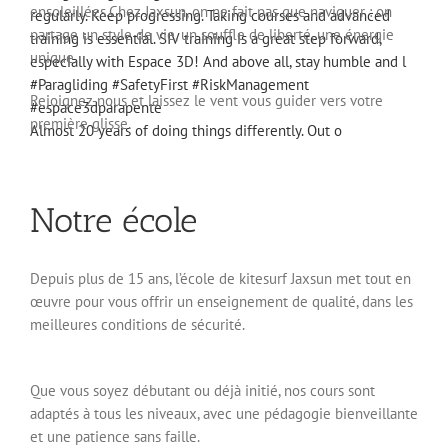
aussi des voyages kite en hiver vers des destinations
ensoleillées.Chez Jaxsun, on ne fait pas que naviguer : on
partage un style de vie, un souffle de liberté, une énergie
unique.
Rejoignez-nous et laissez le vent vous guider vers votre
Almost 20 years of doing things differently. Out o
première glisse.
Notre école
Depuis plus de 15 ans, l’école de kitesurf Jaxsun met tout en
œuvre pour vous offrir un enseignement de qualité, dans les
meilleures conditions de sécurité.
Que vous soyez débutant ou déjà initié, nos cours sont
adaptés à tous les niveaux, avec une pédagogie bienveillante