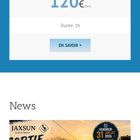
120
€
.Pers
Durée: 1h
EN SAVOIR +
News