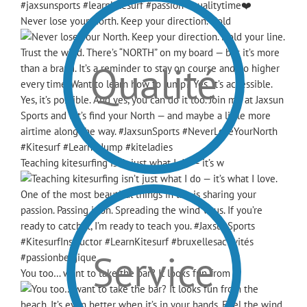
Never lose your North. Keep your direction. Hold
Qualité
Teaching kitesurfing isn’t just what I do — it’s w
Service
You too… want to take the bar? It looks fun from