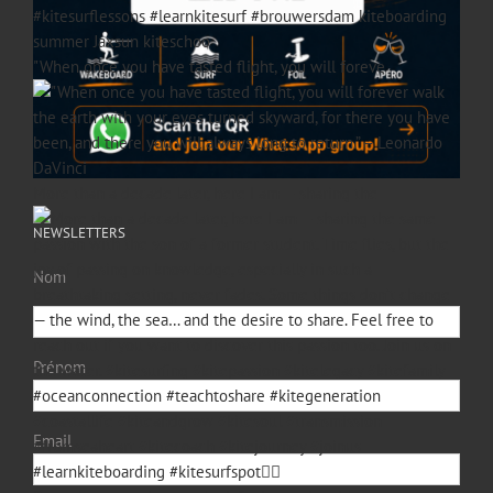
"When once you have tasted flight, you will foreve
More than a decade later, here I am — sharing the
NEWSLETTERS
Nom
Prénom
Email