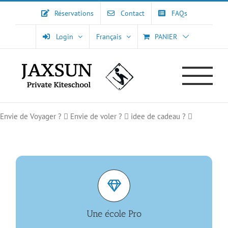
Passer
Réservations
Contact
FAQs
au
contenu
Login
Français
PANIER
Envie de Voyager ?
Envie de voler ?
idee de cadeau ?
Jaxsun aux normes internationales VDWS & IKO
Une école Pro
PLUS D’INFOS