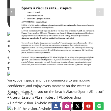
The perfect setup before every kitesurf lesson. S
Suivez-nous
« Half the vision. A whole world to explore. »Adap