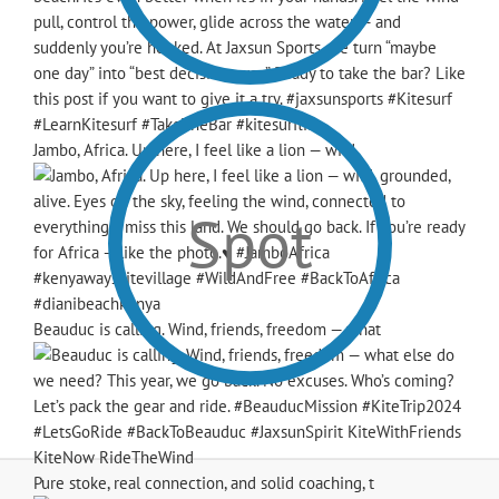
Jambo, Africa. Up here, I feel like a lion — wild
Spot
Beauduc is calling. Wind, friends, freedom — what
Pure stoke, real connection, and solid coaching, t