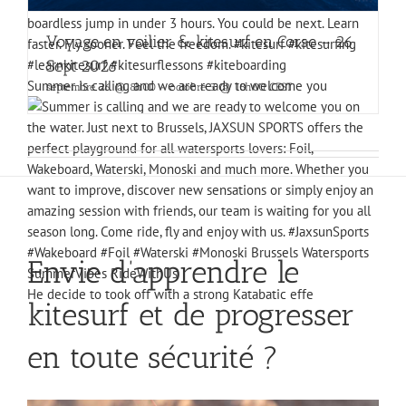
Voyage en voilier & kitesurf en Corse – 26
Sept 2026
Summer is calling and we are ready to welcome you
septembre 26 @ 8h00
-
octobre 3 @ 18h00
CEST
Envie d’apprendre le
He decide to took off with a strong Katabatic effe
kitesurf et de progresser
en toute sécurité ?