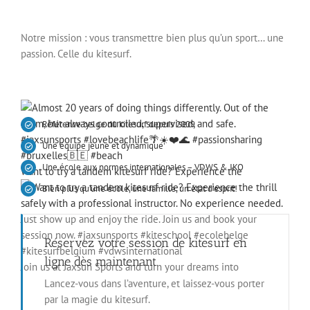
et une patience sans faille.
Notre mission : vous transmettre bien plus qu’un sport… une
passion. Celle du kitesurf.
Référence belge du kitesurf depuis 2009
Une équipe jeune et dynamique
Want to try a tandem kitesurf ride? Experience the
Une école aux normes internationales –
VDWS
&
IKO
Bien plus qu’une école, une famille, un état d’esprit!
Réservez votre session de kitesurf en
Join us at Jaxsun Sports and turn your dreams into
ligne dès maintenant.
Lancez-vous dans l’aventure, et laissez-vous porter
par la magie du kitesurf.