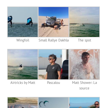
Wingfoil
Small Rallye Dakhla
The spot
Airtricks by Matt
Pascalou
Matt Shower: La
source