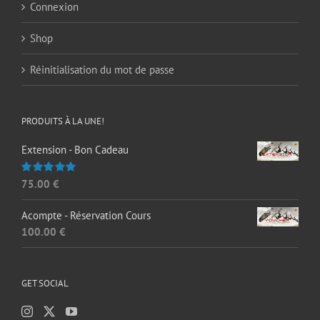
Connexion
Shop
Réinitialisation du mot de passe
PRODUITS À LA UNE!
Extension - Bon Cadeau
75.00
€
Note
5.00
sur 5
Acompte - Réservation Cours
100.00
€
GET SOCIAL