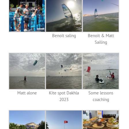
Benoit saling
Benoit & Matt
Sailing
Matt alone
Kite spot Dakhla
Some lessons
2023
coaching