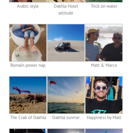
Arabic style
Dakhla Hotel
Trick on water
attitude
Romain power nap
Matt & Marco
The Crab of Dakhla
Dakhla sunrise
Happiness by Matt