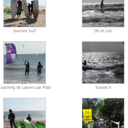
Journée Surf
Oli et Loic
Coaching de Lauren par Matt
Sunset II