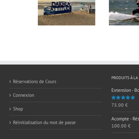
 Dakhla Attitude
Dakhla Attitude 2012
2023
PRODUITS À LA
Réservations de Cours
Extension - B
Connexion
75.00
€
Note
5.00
Shop
sur 5
Acompte - Rés
Réinitialisation du mot de passe
100.00
€