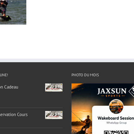
 UNE!
PHOTO DU MOIS
on Cadeau
ervation Cours