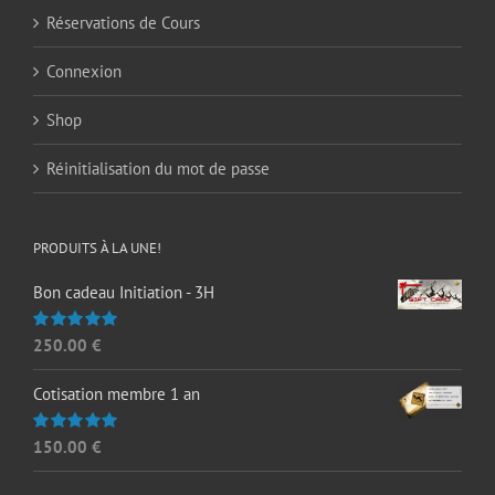
Réservations de Cours
Connexion
Shop
Réinitialisation du mot de passe
PRODUITS À LA UNE!
Bon cadeau Initiation - 3H
250.00
€
Note
5.00
sur 5
Cotisation membre 1 an
150.00
€
Note
5.00
sur 5