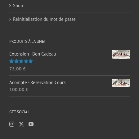
Shop
Réinitialisation du mot de passe
PRODUITS À LA UNE!
Extension - Bon Cadeau
75.00
€
Note
5.00
sur 5
Acompte - Réservation Cours
100.00
€
GET SOCIAL