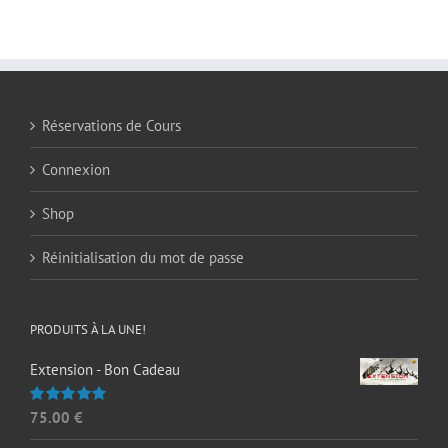
Réservations de Cours
Connexion
Shop
Réinitialisation du mot de passe
PRODUITS À LA UNE!
Extension - Bon Cadeau
75.00
€
Note
5.00
sur 5