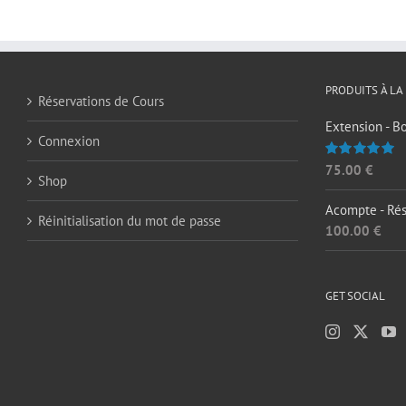
PRODUITS À LA
Réservations de Cours
Extension - B
Connexion
75.00
€
Note
5.00
Shop
sur 5
Acompte - Rés
Réinitialisation du mot de passe
100.00
€
GET SOCIAL