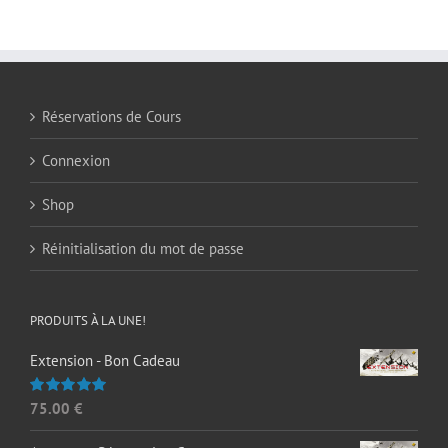
Réservations de Cours
Connexion
Shop
Réinitialisation du mot de passe
PRODUITS À LA UNE!
Extension - Bon Cadeau
75.00
€
Note
5.00
sur 5