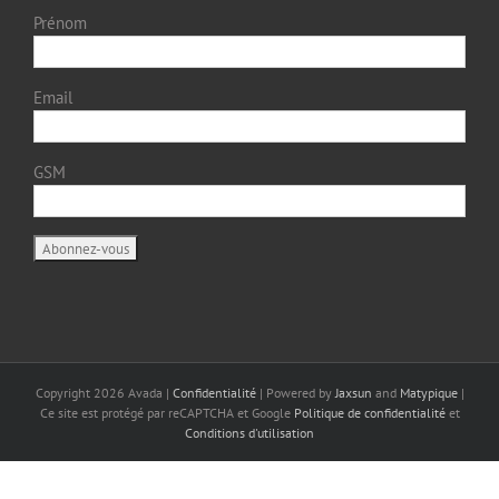
Prénom
Email
GSM
Copyright
2026 Avada |
Confidentialité
| Powered by
Jaxsun
and
Matypique
|
Ce site est protégé par reCAPTCHA et Google
Politique de confidentialité
et
Conditions d'utilisation
Français