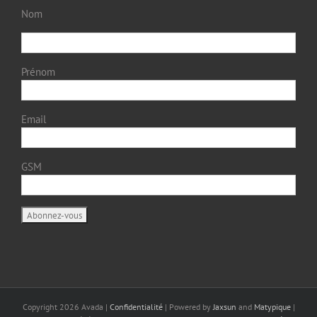
Nom
Prénom
Email
GSM
Copyright
2026 Avada |
Confidentialité
| Powered by
Jaxsun
and
Matypique
|