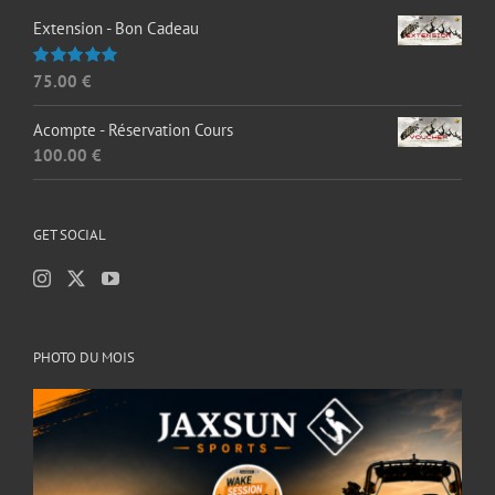
Extension - Bon Cadeau
75.00
€
Note
5.00
sur 5
Acompte - Réservation Cours
100.00
€
GET SOCIAL
PHOTO DU MOIS