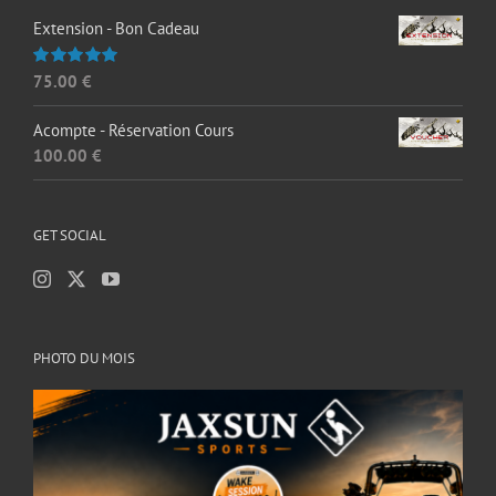
Extension - Bon Cadeau
75.00
€
Note
5.00
sur 5
Acompte - Réservation Cours
100.00
€
GET SOCIAL
PHOTO DU MOIS