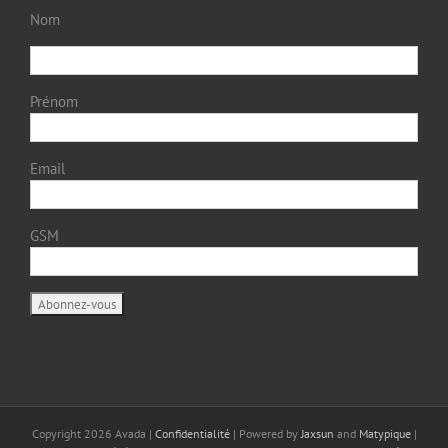
Nom
Prénom
Email
GSM
Copyright
2026 Avada |
Confidentialité
| Powered by
Jaxsun
and
Matypique
|