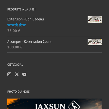
PRODUITS À LA UNE!
Extension - Bon Cadeau
75.00
€
Note
5.00
sur 5
Acompte - Réservation Cours
100.00
€
GET SOCIAL
PHOTO DU MOIS