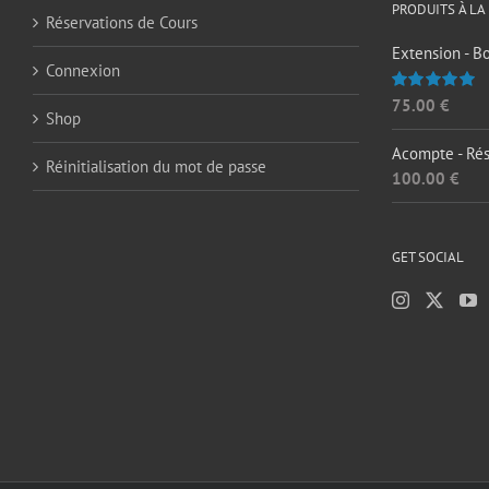
PRODUITS À LA
Réservations de Cours
Extension - B
Connexion
75.00
€
Note
5.00
Shop
sur 5
Acompte - Rés
Réinitialisation du mot de passe
100.00
€
GET SOCIAL