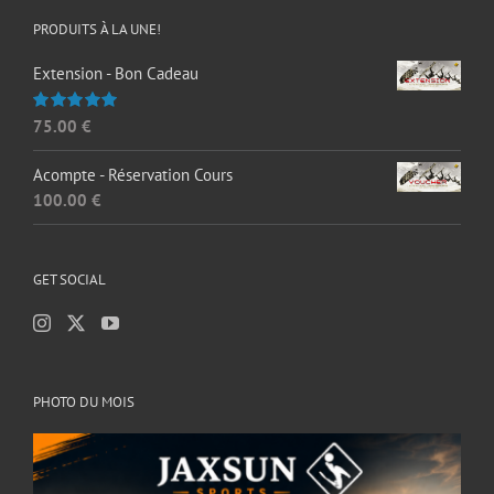
PRODUITS À LA UNE!
Extension - Bon Cadeau
75.00
€
Note
5.00
sur 5
Acompte - Réservation Cours
100.00
€
GET SOCIAL
PHOTO DU MOIS