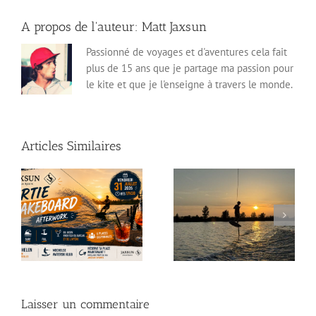
A propos de l'auteur:
Matt Jaxsun
Passionné de voyages et d'aventures cela fait
plus de 15 ans que je partage ma passion pour
le kite et que je l'enseigne à travers le monde.
Articles Similaires
Wakeboard, Foil et
:
Hommage à Charlie
Kitesurf : votre dose
Dalin, un homme libre
d’adrénaline à 20
face à l’océan
minutes de Bruxelles
Laisser un commentaire