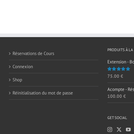
PRODUITS À LA
Réservations de Cours
Extension - B
Connexion
75.00
€
Note
5.00
Shop
sur 5
Acompte - Rés
Réinitialisation du mot de passe
100.00
€
GET SOCIAL