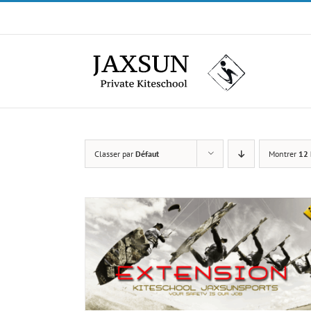
Passer
au
contenu
Classer par
Défaut
Montrer
12 