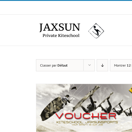
Passer
au
contenu
Classer par
Défaut
Montrer
12 