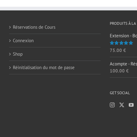
PRODUITS À LA
Réservations de Cours
Extension - B
Connexion
75.00
€
Note
5.00
Shop
sur 5
Acompte - Rés
Réinitialisation du mot de passe
100.00
€
GET SOCIAL