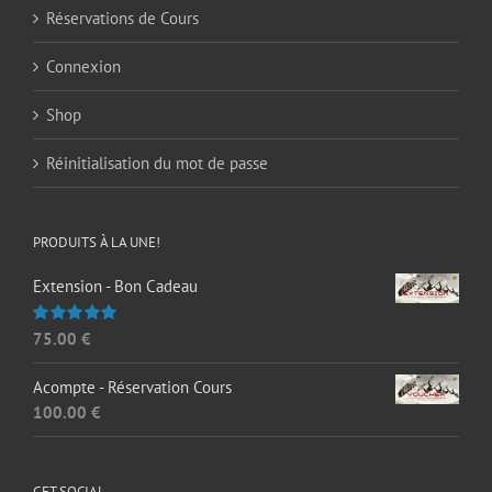
Réservations de Cours
Connexion
Shop
Réinitialisation du mot de passe
PRODUITS À LA UNE!
Extension - Bon Cadeau
75.00
€
Note
5.00
sur 5
Acompte - Réservation Cours
100.00
€
GET SOCIAL