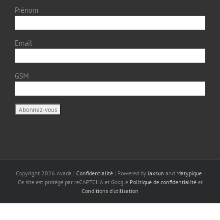
Prénom
Email
GSM
Copyright
2026 Avada |
Confidentialité
| Powered by
Jaxsun
and
Matypique
|
Ce site est protégé par reCAPTCHA et Google
Politique de confidentialité
et
Conditions d'utilisation
Français