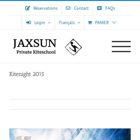
Passer
Réservations
Contact
FAQs
au
contenu
Login
Français
PANIER
Kitenight 2015
View
Larger