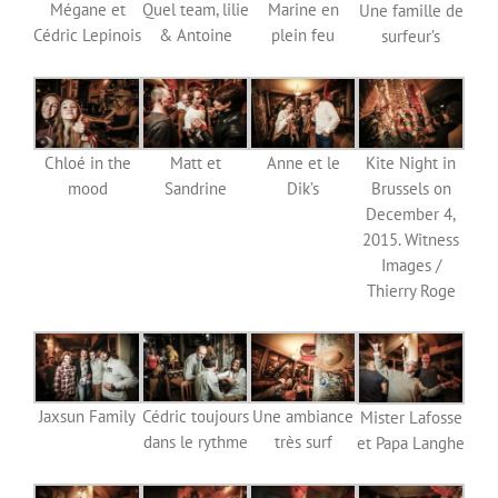
Mégane et
Quel team, lilie
Marine en
Une famille de
Cédric Lepinois
& Antoine
plein feu
surfeur’s
Chloé in the
Matt et
Kite Night in
Anne et le
mood
Sandrine
Brussels on
Dik’s
December 4,
2015. Witness
Images /
Thierry Roge
Jaxsun Family
Cédric toujours
Une ambiance
Mister Lafosse
dans le rythme
très surf
et Papa Langhe