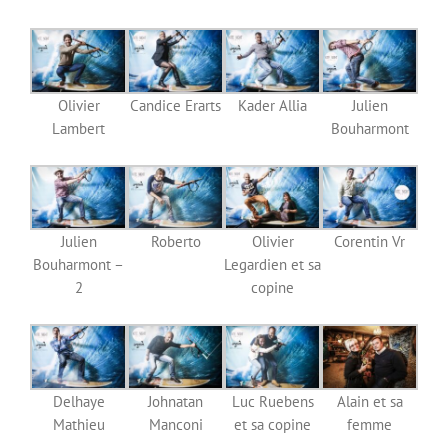
Olivier
Candice Erarts
Kader Allia
Julien
Lambert
Bouharmont
Julien
Roberto
Olivier
Corentin Vr
Bouharmont –
Legardien et sa
2
copine
Delhaye
Johnatan
Luc Ruebens
Alain et sa
Mathieu
Manconi
et sa copine
femme