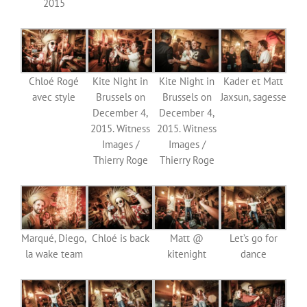
2015
Chloé Rogé
Kite Night in
Kite Night in
Kader et Matt
avec style
Brussels on
Brussels on
Jaxsun, sagesse
December 4,
December 4,
2015. Witness
2015. Witness
Images /
Images /
Thierry Roge
Thierry Roge
Marqué, Diego,
Chloé is back
Matt @
Let’s go for
la wake team
kitenight
dance