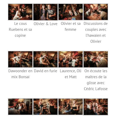
Le cous
Olivier et sa
Discussions de
Olivier & Love
Ruebens et sa
femme
couples avec
copine
l’hawaïen et
Olivier
Dawoonder en
David en furie
Laurence, Oli
On écoute les
mix Bonsaï
et Matt
maîtres de la
glisse avec
Cédric Lafosse