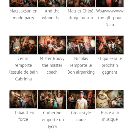
Matt Jaxsun en
And the
Matt et Chloé,
Woawwwwww
mode party
winner is…
tirage au sort
the gift pour
Nico
Cédric
Mister Bouvy
Nicolas
Et qui sera le
remporte
the master
remporte le
prochain
l’essuie de bain
coach
Bon airparking
gagnant
Cabrinha
Thibault en
Place à la
Catherine
Great style
force
musique
remporte un
dude
lycra