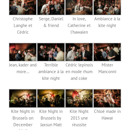
Christophe
Serge, Daniel
In love,
Ambiance à la
Langhe et
& friend
Catherine et
kite night
Cédric
l’hawaien
Jean, kader and
Terrible
Cédric lepinois
Mister
more…
ambiance à la
en mode rhum
Manconni
kite night
and coke
Kite Night in
Kite Night in
Kite Night
Chloé made in
Brussels on
Brussels by
2015 une
Hawaï
December
Jaxsun Matt
réussite