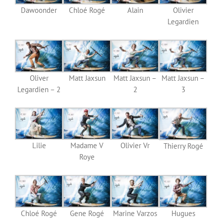
Dawoonder
Chloé Rogé
Alain
Olivier
Legardien
Oliver
Matt Jaxsun
Matt Jaxsun –
Matt Jaxsun –
Legardien – 2
2
3
Lilie
Madame V
Olivier Vr
Thierry Rogé
Roye
Chloé Rogé
Gene Rogé
Marine Varzos
Hugues