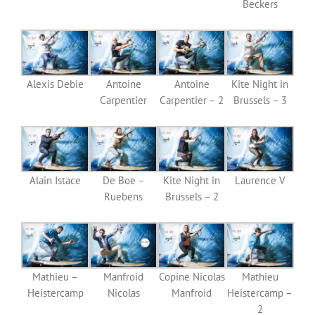
Beckers
Alexis Debie
Antoine
Antoine
Kite Night in
Carpentier
Carpentier – 2
Brussels – 3
Alain Istace
De Boe –
Kite Night in
Laurence V
Ruebens
Brussels – 2
Mathieu –
Manfroid
Copine Nicolas
Mathieu
Heistercamp
Nicolas
Manfroid
Heistercamp –
2