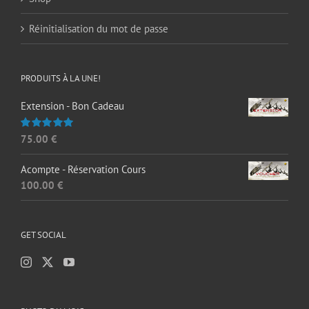
Réinitialisation du mot de passe
PRODUITS À LA UNE!
Extension - Bon Cadeau
75.00
€
Note
5.00
sur 5
Acompte - Réservation Cours
100.00
€
GET SOCIAL