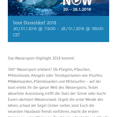
boot Düsseldorf 2018
20/01/2018 @ 11h00
-
28/01/2018 @ 18h00
CET
Das Wassersport-Highlight 2018 kommt!
360° Wassersport erleben? Ob #Segeln, #Tauchen,
#Motorboote, #Angeln oder Trendsportarten wie #Surfen,
#Wakeboarden, #Skimboarden und #Kitesurfen – auf der
boot erlebt Ihr die ganze Welt des Wassersports. Testet
aktuellste Ausrüstung, trefft die Stars der Szene oder bucht
Euren nächsten Wasserurlaub. Segelt die erste Wende des
Jahres, schaut am Segel Center vorbei, lasst Euch die
neuesten Hausboot-Trends vorführen, macht die ersten