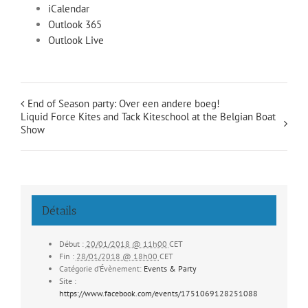
iCalendar
Outlook 365
Outlook Live
End of Season party: Over een andere boeg!
Liquid Force Kites and Tack Kiteschool at the Belgian Boat
Show
Détails
Début :
20/01/2018 @ 11h00
CET
Fin :
28/01/2018 @ 18h00
CET
Catégorie d’Évènement:
Events & Party
Site :
https://www.facebook.com/events/1751069128251088