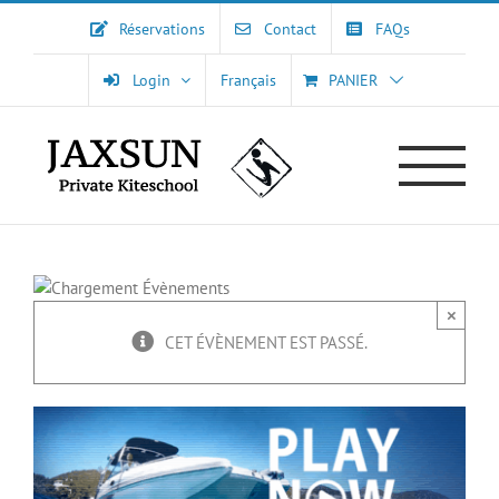
Passer
Réservations
Contact
FAQs
au
contenu
Login
Français
PANIER
×
CET ÉVÈNEMENT EST PASSÉ.