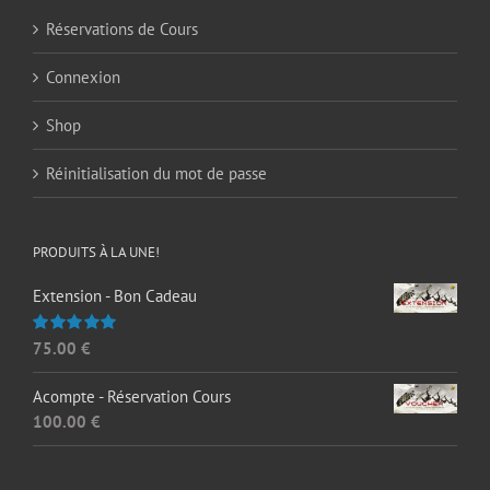
Réservations de Cours
Connexion
Shop
Réinitialisation du mot de passe
PRODUITS À LA UNE!
Extension - Bon Cadeau
75.00
€
Note
5.00
sur 5
Acompte - Réservation Cours
100.00
€