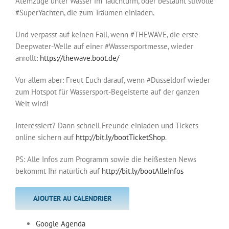
Atemzüge unter Wasser im Tauchturm, oder bestaunt stilvolle
#SuperYachten, die zum Träumen einladen.
Und verpasst auf keinen Fall, wenn #THEWAVE, die erste
Deepwater-Welle auf einer #Wassersportmesse, wieder
anrollt:
https://thewave.boot.de/
Vor allem aber: Freut Euch darauf, wenn #Düsseldorf wieder
zum Hotspot für Wassersport-Begeisterte auf der ganzen
Welt wird!
Interessiert? Dann schnell Freunde einladen und Tickets
online sichern auf
http://bit.ly/bootTicketShop
.
PS: Alle Infos zum Programm sowie die heißesten News
bekommt Ihr natürlich auf
http://bit.ly/bootAlleInfos
AJOUTER AU CALENDRIER
Google Agenda