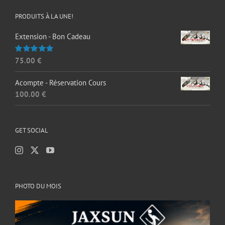
PRODUITS À LA UNE!
Extension - Bon Cadeau
75.00
€
Note
5.00
sur 5
Acompte - Réservation Cours
100.00
€
GET SOCIAL
PHOTO DU MOIS