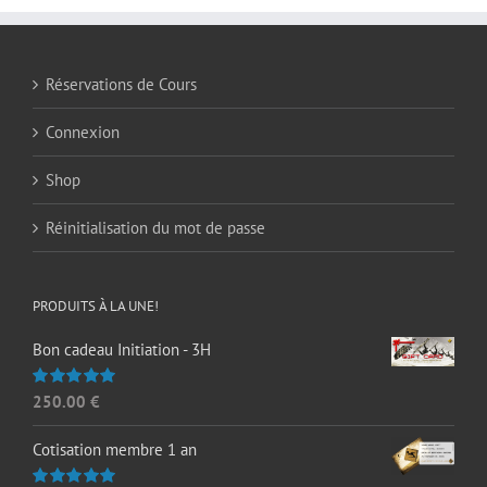
Réservations de Cours
Connexion
Shop
Réinitialisation du mot de passe
PRODUITS À LA UNE!
Bon cadeau Initiation - 3H
250.00
€
Note
5.00
sur 5
Cotisation membre 1 an