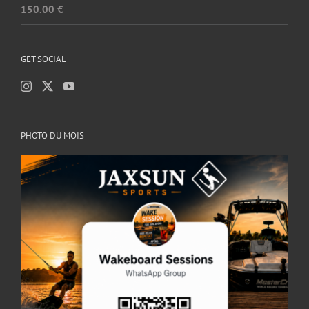
150.00
€
Note
5.00
sur 5
GET SOCIAL
PHOTO DU MOIS